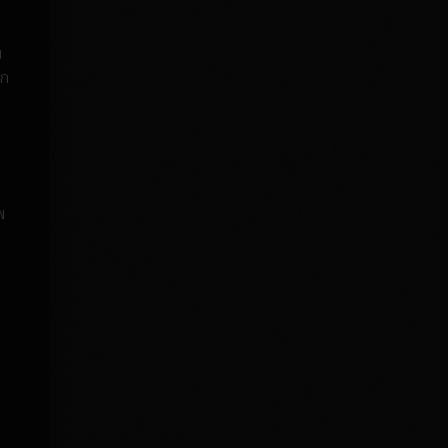
บ
าก
พ