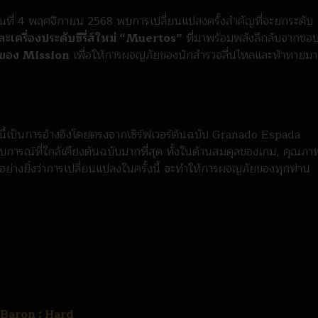
นที่ 4 พฤศจิกายน 2568 พบการเปลี่ยนแปลงครั้งสำคัญที่จะยกระดับ
ละเครื่องประดับซีรี่ส์ใหม่ “Muertos”
ที่มาพร้อมพลังลึกลับจากขอ
ยดของ Mission
เพื่อให้การผจญภัยของนักสำรวจลื่นไหลและท้าทายม
ั้งนี้เป็นการอ้างอิงโดยตรงจากเซิร์ฟเวอร์ต้นฉบับ Granado Espada
ประสบการณ์ที่ใกล้เคียงต้นฉบับมากที่สุด ทั้งในด้านสมดุลของเกม, คุณภา
อย่างยิ่งว่าการเปลี่ยนแปลงในครั้งนี้ จะทำให้การผจญภัยของทุกท่าน
- Baron : Hard