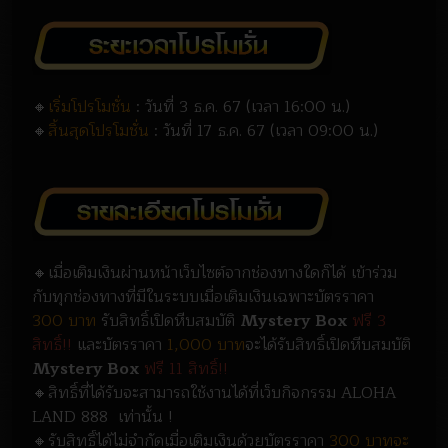
🔸
เริ่มโปรโมชั่น
: วันที่ 3 ธ.ค. 67 (เวลา 16:00 น.)
🔸
สิ้นสุดโปรโมชั่น
: วันที่ 17 ธ.ค. 67 (เวลา 09:00 น.)
🔸เมื่อเติมเงินผ่านหน้าเว็บไซต์จากช่องทางใดก็ได้ เข้าร่วม
กับทุกช่องทางที่มีในระบบเมื่อเติมเงินเฉพาะบัตรราคา
300 บาท
รับสิทธิ์เปิดหีบสมบัติ
Mystery Box
ฟรี 3
สิทธิ์!!
และบัตรราคา
1,000 บาท
จะได้รับสิทธิ์เปิด
หีบสมบัติ
Mystery Box
ฟรี 11 สิทธิ์!!
🔸สิทธิ์ที่ได้รับจะสามารถใช้งานได้ที่เว็บกิจกรรม ALOHA
LAND 888 เท่านั้น !
🔸รับสิทธิ์ได้ไม่จำกัดเมื่อเติมเงินด้วยบัตรราคา
300 บาทจะ