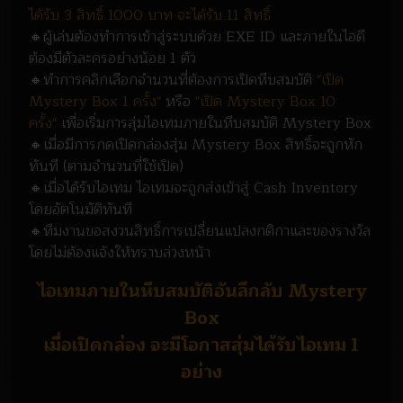
ได้รับ 3 สิทธิ์ 1000 บาท จะได้รับ 11 สิทธิ์
🔸ผู้เล่นต้องทำการเข้าสู่ระบบด้วย EXE ID และภายในไอดี
ต้องมีตัวละครอย่างน้อย 1 ตัว
🔸ทำการคลิกเลือกจำนวนที่ต้องการเปิดหีบสมบัติ
"เปิด
Mystery Box 1 ครั้ง"
หรือ
"เปิด Mystery Box 10
ครั้ง"
เพื่อเริ่มการสุ่มไอเทมภายในหีบสมบัติ Mystery Box
🔸เมื่อมีการกดเปิดกล่องสุ่ม Mystery Box สิทธิ์จะถูกหัก
ทันที (ตามจำนวนที่ใช้เปิด)
🔸เมื่อได้รับไอเทม ไอเทมจะถูกส่งเข้าสู่ Cash Inventory
โดยอัตโนมัติทันที
🔸ทีมงานขอสงวนสิทธิ์การเปลี่ยนแปลงกติกาและของรางวัล
โดยไม่ต้องแจ้งให้ทราบล่วงหน้า
ไอเทมภายในหีบสมบัติอันลึกลับ Mystery
Box
เมื่อเปิดกล่อง จะมีโอกาสสุ่มได้รับไอเทม 1
อย่าง