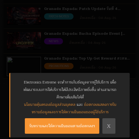
Granado Espada: Patch Update วันที่ 4
สิงหาคม 2569 Highlight
PATCH-NOTES
อัพเดทเมื่อ :
04-Aug-26
Granado Espada: Bacha Episode Event [
Bacha ] 4 - 18 ส.ค. 69
NEWS
อัพเดทเมื่อ :
04-Aug-26
Granado Espada: Top Up Get Reward สะสม
ยอดรับไอเทม 4 ส.ค. - 1 ก.ย. 69
PROMOTIONS
อัพเดทเมื่อ :
04-Aug-26
Electronics Extreme จะทำการเก็บข้อมูลจากผู้ใช้บริการ เพื่อ
พัฒนาระบบการให้บริการให้มีประสิทธิภาพยิ่งขึ้น ท่านสามารถ
ศึกษาเพิ่มเติมได้ที่
นโยบายคุ้มครองข้อมูลส่วนบุคคล
และ
ข้อตกลงแสดงการรับ
Privacy Policy
Terms of Service
ทราบข้อมูลและการให้ความยินยอมของผู้ใช้บริการ
X
รับทราบและให้ความยินยอมตามข้อตกลงฯ
Imcgames Co., Ltd. All Rights Reserved. Published by Electronics Extreme Co., Ltd.