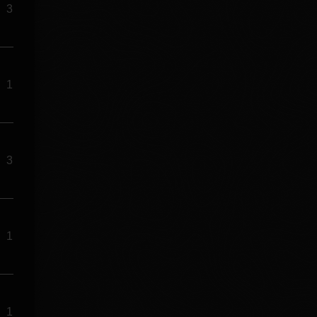
3
1
3
1
1