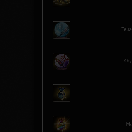
Teus
Aby
Ma