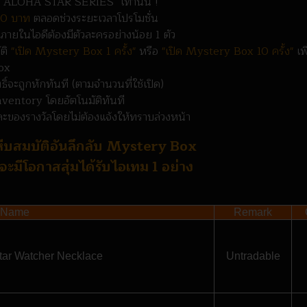
จกรรม ALOHA STAR SERIES เท่านั้น !
0 บาท
ตลอดช่วงระยะเวลาโปรโมชั่น
ะภายในไอดีต้องมีตัวละครอย่างน้อย 1 ตัว
ัติ
"เปิด Mystery Box 1 ครั้ง"
หรือ
"เปิด Mystery Box 10 ครั้ง"
เพื
Box
ิ์จะถูกหักทันที (ตามจำนวนที่ใช้เปิด)
Inventory โดยอัตโนมัติทันที
ะของรางวัลโดยไม่ต้องแจ้งให้ทราบล่วงหน้า
บสมบัติอันลึกลับ Mystery Box
ง จะมีโอกาสสุ่มได้รับไอเทม 1 อย่าง
m Name
Remark
tar Watcher Necklace
Untradable