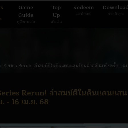
s
Game
Top
Redeem
Downloa
Guide
Up
แลกไอเทม
ดาวน์โหลด
มด
คู่มือการเล่น
เติมเงิน
Series Rerun! ล่าสมบัติในดินแดนแสนร้อนฉ่ำกลับมาอีกครั้ง 1 เม.ย
eries Rerun! ล่าสมบัติในดินแดนแสน
ย. - 16 เม.ย. 68