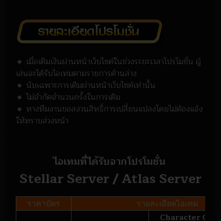
🔸 เมื่อเติมเงินผ่านหน้าเว็บไซต์ในช่วงระยะเวลาโปรโมชั่น ผู้
เล่นจะได้รับไอเทมตามรายการด้านล่าง
🔸 นับเฉพาะการเติมผ่านหน้าเว็บไซต์เท่านั้น
🔸 ไม่จำกัดจำนวนครั้งในการเติม
🔸 ทางทีมงานขอสงวนสิทธิ์การเปลี่ยนแปลงโดยไม่ต้องแจ้ง
ให้ทราบล่วงหน้า
ไอเทมที่ได้รับจากโปรโมชั่น
Stellar Server / Atlas Server
ราคาบัตร
รายละเอียดไอเทม
Character Card