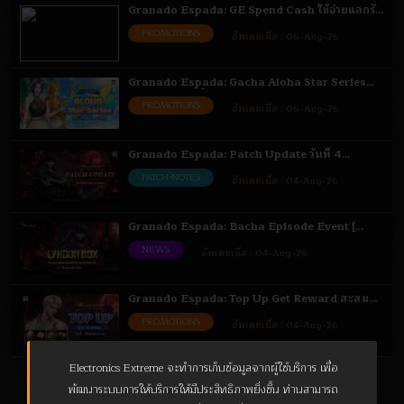
Granado Espada: GE Spend Cash ใช้จ่ายแลกรับ
ไอเทม 6 ส.ค. - 1 ก.ย. 69
PROMOTIONS
อัพเดทเมื่อ :
06-Aug-26
Granado Espada: Gacha Aloha Star Series
เติมเงินรับสิทธิ์สุ่มไอเทม 6 - 18 ส.ค. 69
PROMOTIONS
อัพเดทเมื่อ :
06-Aug-26
Granado Espada: Patch Update วันที่ 4
สิงหาคม 2569 Highlight
PATCH-NOTES
อัพเดทเมื่อ :
04-Aug-26
Granado Espada: Bacha Episode Event [
Bacha ] 4 - 18 ส.ค. 69
NEWS
อัพเดทเมื่อ :
04-Aug-26
Granado Espada: Top Up Get Reward สะสม
ยอดรับไอเทม 4 ส.ค. - 1 ก.ย. 69
PROMOTIONS
อัพเดทเมื่อ :
04-Aug-26
Electronics Extreme จะทำการเก็บข้อมูลจากผู้ใช้บริการ เพื่อ
พัฒนาระบบการให้บริการให้มีประสิทธิภาพยิ่งขึ้น ท่านสามารถ