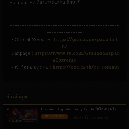
Element +7 ที่สามารถแลกเปลี่ยนได้
----------------------------------------------------------------
---------------------
• Official Website :
https://granadoespada.in.t
h/
• Fanpage :
https://www.fb.com/GranadoEspad
aExtreme
• เข้าร่วมกลุ่มพูดคุย :
https://exe.in.th/ge-commu
ข่าวล่าสุด
Granado Espada: Daily Login รับไอเทมฟรี 6 -
31 ส.ค. 69
PROMOTIONS
อัพเดทเมื่อ :
06-Aug-26