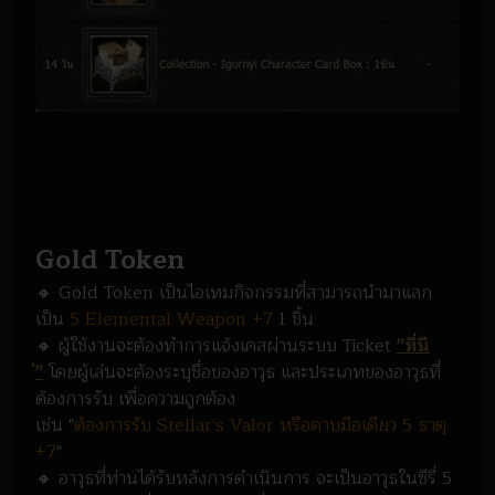
Gold Token
🔸 Gold Token เป็นไอเทมกิจกรรมที่สามารถนำมาแลก
เป็น
5 Elemental Weapon +7
1 ชิ้น
🔸 ผู้ใช้งานจะต้องทำการแจ้งเคสผ่านระบบ Ticket
"ที่นี
่"
โดยผู้เล่นจะต้องระบุชื่อของอาวุธ และประเภทของอาวุธที่
ด้องการรับ เพื่อความถูกต้อง
เช่น "
ต้องการรับ Stellar's Valor หรือดาบมือเดียว 5 ธาตุ
+7
"
🔸 อาวุธที่ท่านได้รับหลังการดำเนินการ จะเป็นอาวุธในซีรี่ 5