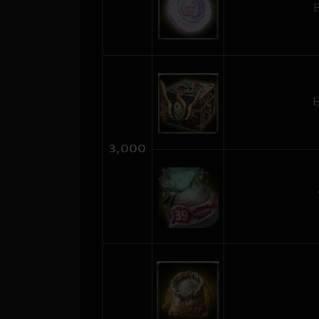
E
3,000