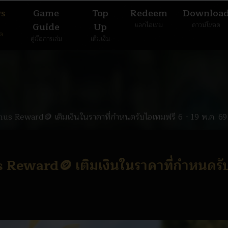
s
Game
Top
Redeem
Downloa
Guide
Up
แลกไอเทม
ดาวน์โหลด
มด
คู่มือการเล่น
เติมเงิน
s Reward🪙 เติมเงินในราคาที่กำหนดรับไอเทมฟรี 6 - 19 พ.ค. 69
Reward🪙 เติมเงินในราคาที่กำหนดรั