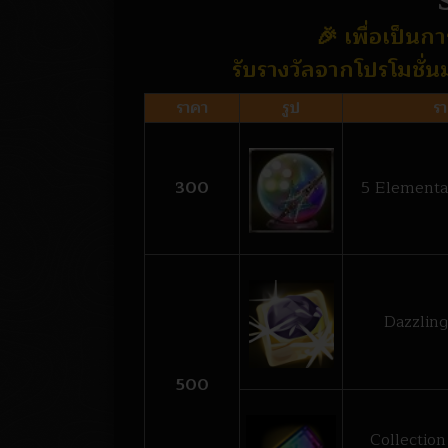
🎉 เพื่อเป็น
รับรางวัลจากโปรโมชั่น
ราคา
รูป
ร
300
5 Elementa
Dazzlin
500
Collectio