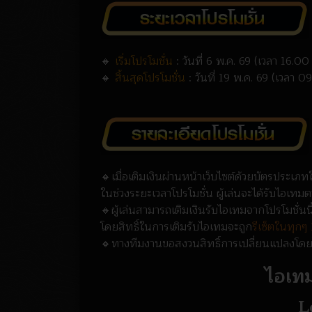
🔸
เริ่มโปรโมชั่น
: วันที่ 6 พ.ค. 69 (เวลา 16.00
🔸
สิ้นสุดโปรโมชั่น
: วันที่ 19 พ.ค. 69 (เวลา 0
🔸เมื่อเติมเงินผ่านหน้าเว็บไซต์ด้วยบัตรประเภท
ในช่วงระยะเวลาโปรโมชั่น ผู้เล่นจะได้รับไอเท
🔸ผู้เล่นสามารถเติมเงินรับไอเทมจากโปรโมชั่นนี
โดยสิทธิ์ในการเติมรับไอเทมจะถูก
รีเซ็ตในทุกๆ
🔸ทางทีมงานขอสงวนสิทธิ์การเปลี่ยนแปลงโดยไ
ไอเทม
L