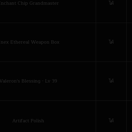
Enchant Chip Grandmaster
ได้
nex Ethereal Weapon Box
ได้
Valeron's Blessing - Lv 39
ได้
Artifact Polish
ได้