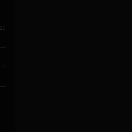
200
1