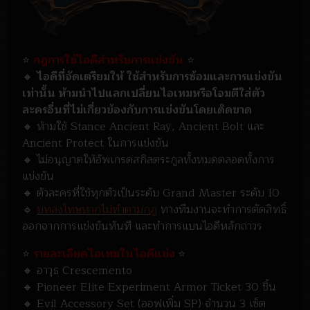
⭐
กฎการใช้ไอดีสำหรับการแข่งขัน
⭐
🔸
ไอดีที่จัดเตรียมให้ ใช้สำหรับการซ้อมและการแข่งขัน
เท่านั้น ห้ามนำไปแลกเปลี่ยนไอเทมหรือโจมตีใส่ตัว
ละครอื่นที่ไม่เกี่ยวข้องกับการแข่งขันโดยเด็ดขาด
🔸 ห้ามใช้ Stance Ancient Ray, Ancient Bolt และ
Ancient Protect ในการแข่งขัน
🔸
ไม่อนุญาตให้อัพเกรดสกิลตระกูลทั้งหมดตลอดทั้งการ
แข่งขัน
🔸 ตัวละครที่ใช้ทุกตัวเป็นระดับ Grand Master ระดับ 10
🔹
บทลงโทษหากไม่ทำตามกฎ
ทางทีมงานจะทำการตัดสิทธิ์
ออกจากการแข่งขันทันที และทำการแบนไอดีหลักถาวร
⭐
รายละเอียดไอเทมในไอดีแข่ง
⭐
🔸 อาวุธ Crescemento
🔸 Pioneer Elite Experiment Armor Ticket 30 ชิ้น
🔸 Evil Accessory Set (ออฟเพิ่ม SP) จำนวน 3 เซ็ต