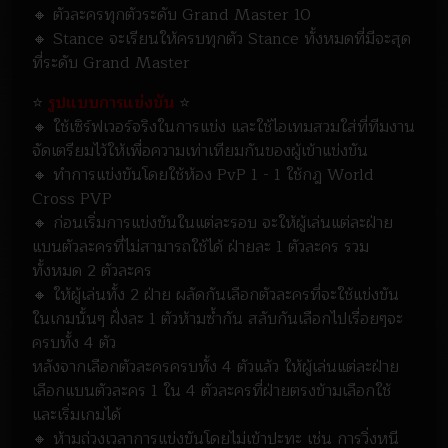
🔸 ตัวละครทุกตัวระดับ Grand Master 10
🔸 Stance จะเรียนให้ครบทุกตัว Stance ทั้งหมดที่มีจะสุด
ที่ระดับ Grand Master
⭐
รูปแบบการแข่งขัน
⭐
🔸 ใช้เซิร์ฟเวอร์จริงในการแข่ง และใช้ไอเทมสวมใส่ที่ทีมงาน
จัดเตรียมไว้ให้เพื่อความเท่าเทียมกันของผู้เข้าแข่งขัน
🔸 ทำการแข่งขันโดยใช้ห้อง PvP 1 - 1 ใช้กฎ World
Cross PVP
🔸 ก่อนเริ่มการแข่งขันในแต่ละรอบ จะให้ผู้เล่นแต่ละฝ่าย
แบนตัวละครที่ไม่สามารถใช้ได้ ฝ่ายละ 1 ตัวละคร รวม
ทั้งหมด 2 ตัวละคร
🔸 ให้ผู้เล่นทั้ง 2 ฝ่าย ผลัดกันเลือกตัวละครที่จะใช้แข่งขัน
ในเกมนั้นๆ ฝั่งละ 1 ตัวห้ามซ้ำกัน สลับกันเลือกไปเรื่อยๆจะ
ครบทั้ง 4 ตัว
หลังจากเลือกตัวละครครบทั้ง 4 ตัวแล้ว ให้ผู้เล่นแต่ละฝ่าย
เลือกแบนตัวละคร 1 ใน 4 ตัวละครที่ฝ่ายตรงข้ามเลือกใช้
และเริ่มเกมได้
🔸 ห้ามถ่วงเวลาการแข่งขันโดยไม่เข้าปะทะ เช่น การวิ่งหนี