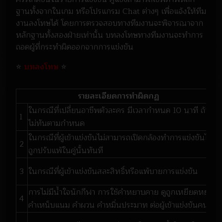
ฐานทั้งจากในเกม หรือโปรแกรม Chat ต่างๆ เพื่อแจ้งให้ทีม
งานลงโทษได้ โดยการตรวจสอบทางทีมงานจะพิจารณาจาก
หลักฐานทั้งสองฝ่ายเท่านั้น บทลงโทษทางทีมงานจะทำการ
ถอดผู้ที่กระทำผิดออกจากการแข่งขัน
⭐
บทลงโทษ
⭐
รายละเอียดการทำผิดกฏ
ในกรณีที่เปลี่ยนอาชีพตัวละคร มีเวลากำหนด 10 นาที ถ้า
1
ไม่ทันตามกำหนด
ในกรณีที่ผู้เข้าแข่งขันไม่สามารถเปิดกล้องทำการแข่งขันได้
2
ถูกปรับแพ้ในคู่นั้นทันที
3
ในกรณีที่ผู้เข้าแข่งขันสละสิทธิ์หรือแพ้บายการแข่งขัน
การไม่มีน้ำใจนักกีฬา การใช้คำหยาบคาย ดูถูกเหยียดหยาม
4
คำเหน็บแนม คำผวน คำหมิ่นประมาท ต่อผู้เข้าแข่งขันคนอื่น