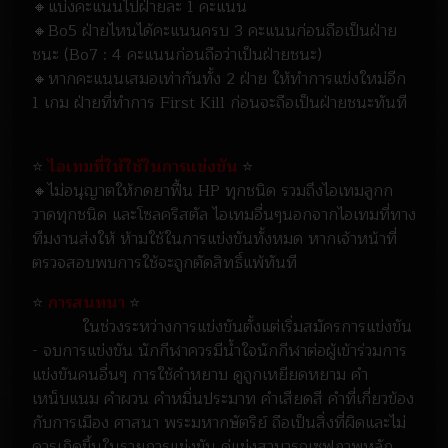
🔸แบ่งคะแนนไปฝ่ายละ 1 คะแนน
🔸Bo5 ฝ่ายไหนได้คะแนนครบ 3 คะแนนก่อนถือเป็นฝ่าย
ชนะ (Bo7 : 4 คะแนนก่อนถือว่าเป็นฝ่ายชนะ)
🔸หากคะแนนเสมอเท่ากันทั้ง 2 ฝ่าย ให้ทำการแข่งใหม่อีก
1 เกม ฝ่ายที่ทำการ First Kill ก่อนจะถือเป็นฝ่ายชนะทันที
⭐
ไอเทมที่ให้ใช้ในการแข่งขัน
⭐
🔸ไม่อนุญาตให้กดยาฟื้น HP ทุกชนิด รวมถึงไอเทมลูกก
วาดทุกชนิด และโซลคริสตัล ไอเทมอื่นๆนอกจากไอเทมที่ทาง
ทีมงานส่งให้ ห้ามใช้ในการแข่งขันทั้งหมด หากเจ้าหน้าที่
ตรวจสอบพบการใช้จะถูกตัดสิทธิ์แพ้ทันที
⭐
การสนทนา
⭐
ในช่วงระหว่างการแข่งขันตั้งแต่เริ่มสมัครการแข่งขัน
- จบการแข่งขัน นักกีฬาควรมีน้ำใจนักกีฬาต่อผู้เข้าร่วมการ
แข่งขันคนอื่นๆ การใช้คำหยาบ ดูถูกเหยียดหยาม คำ
เหน็บแนม คำผวน คำหมิ่นประมาท คำเสียดสี คำที่เกี่ยวข้อง
กับการเมือง ศาสนา พระมหากษัตริย์ ถือเป็นสิ่งที่ผิดและไม่
ควรเกิดขึ้นในรายการแข่งขัน คู่แข่งสามารถเซฟภาพหลัก