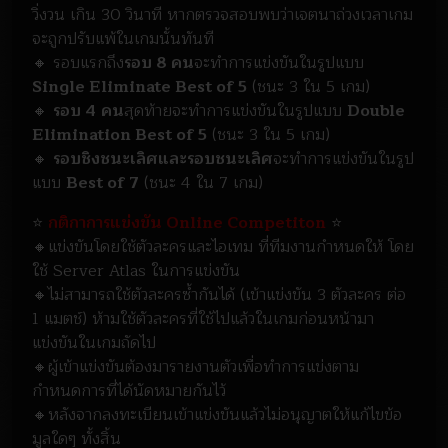
วิ่งวน เกิน 30 วินาที หากตรวจสอบพบว่าเจตนาถ่วงเวลาเกม
จะถูกปรับแพ้ในเกมนั้นทันที
🔸 รอบแรกถึง
รอบ 8 คน
จะทำการแข่งขันในรูปแบบ
Single Eliminate Best of 5
(ชนะ 3 ใน 5 เกม)
🔸
รอบ 4
คน
สุดท้ายจะทำการแข่งขันในรูปแบบ
Double
Elimination Best of 5
(ชนะ 3 ใน 5 เกม)
🔸
รอบชิงชนะเลิศและรอบชนะเลิศ
จะทำการแข่งขันในรูป
แบบ
Best of 7
(ชนะ 4 ใน 7 เกม)
⭐
กติกาการแข่งขัน Online Competiton
⭐
🔸แข่งขันโดยใช้ตัวละครและไอเทม ที่ทีมงานกำหนดให้ โดย
ใช้ Server Atlas ในการแข่งขัน
🔸ไม่สามารถใช้ตัวละครซ้ำกันได้ (เข้าแข่งขัน 3 ตัวละคร ต่อ
1 แมตช์) ห้ามใช้ตัวละครที่ใช้ไปแล้วในเกมก่อนหน้ามา
แข่งขันในเกมถัดไป
🔸ผู้เข้าแข่งขันต้องมารายงานตัวเพื่อทำการแข่งตาม
กำหนดการที่ได้นัดหมายกันไว้
🔸หลังจากลงทะเบียนเข้าแข่งขันแล้วไม่อนุญาตให้แก้ไขข้อ
มูลใดๆ ทั้งสิ้น