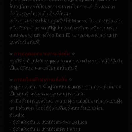
ขึ้นอยู่กับดุลยพินิจของกรรมการที่คุมการแข่งขันและการ
ตัดสินของทีมงานถือเป็นที่สิ้นสุด
🔸ในการแข่งขันไม่อนุญาตให้ใช้ Macro, โปรแกรมช่วยเล่น
หรือ Bug ต่างๆ หากมีผู้เล่นประท้วงหรือทางทีมงานตรวจ
สอบเจอจะถูกบทลงโทษ Ban ID และถอดออกจากรายการ
แข่งขันนั้นทันที
⭐
การหลุดออกจากการแข่งขัน
⭐
กรณีที่ผู้เข้าแข่งขันหลุดออกจากเกมระหว่างการต่อสู้ให้ถือว่า
เป็นอุบัติเหตุ และแพ้ในเกมนั้นทันที
⭐
การเตรียมตัวทำการแข่งขัน
⭐
🔸ผู้เข้าแข่งขัน A ที่อยู่ด้านบนของตารางสายการแข่งขัน จะ
เป็นคนสร้างห้องตลอดจนจบการแข่งขัน
🔸เมื่อเริ่มการแข่งขันแต่ละเกม ผู้เข้าแข่งขันจะทำการแบนฝั่ง
ละ 1 ตัวละคร โดยให้ผู้เล่นที่อยู่ฝั่งบนเริ่มแบนก่อน
ตัวอย่าง
- ผู้เข้าแข่งขัน A แบนตัวละละคร Deluca
- ผู้เข้าแข่งขัน B แบนตัวละคร Fenrir