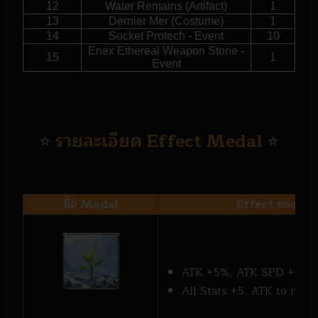
12
Water Remains (Artifact)
1
13
Dernier Mer (Costume)
1
14
Socket Protech - Event
10
Enex Ethereal Weapon Stone -
15
1
Event
รายละเอียด Effect Medal
⭐
⭐
ชื่อ Medal
Effect ของ Meda
ATK +5%, ATK SPD +5%,
All Stats +5, ATK to mon