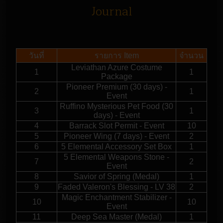
Journal
วันที่
รายการ Item
จำนวน
Leviathan Azure Costume
1
1
Package
Pioneer Premium (30 days) -
2
1
Event
Ruffino Mysterious Pet Food (30
3
1
days) - Event
4
Barrack Slot Permit - Event
10
5
Pioneer Wing (7 days) - Event
2
6
5 Elemental Accessory Set Box
1
5 Elemental Weapons Stone -
7
2
Event
8
Savior of Spring (Medal)
1
9
Faded Valeron's Blessing - LV 38
2
Magic Enchantment Stabilizer -
10
10
Event
11
Deep Sea Master (Medal)
1