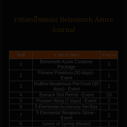
รายละเอียดของ Behemoth Azure
Journal
วันที่
รายการ Item
จำนวน
Behemoth Azure Costume
1
1
Package
Pioneer Premium (30 days) -
2
1
Event
Ruffino Mysterious Pet Food (30
3
1
days) - Event
4
Barrack Slot Permit - Event
10
5
Pioneer Wing (7 days) - Event
2
6
5 Elemental Accessory Set Box
1
5 Elemental Weapons Stone -
7
2
Event
8
Savior of Spring (Medal)
1