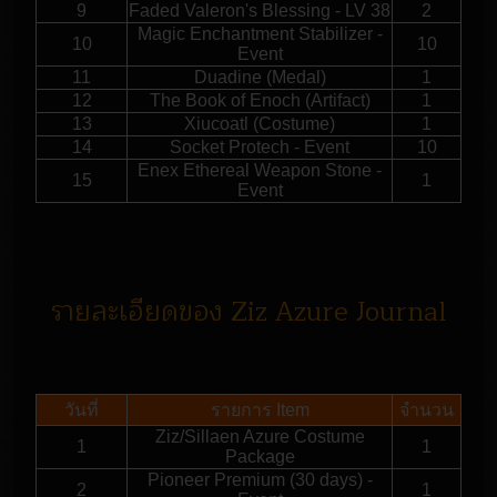
9
Faded Valeron's Blessing - LV 38
2
Magic Enchantment Stabilizer -
10
10
Event
11
Duadine (Medal)
1
12
The Book of Enoch (Artifact)
1
13
Xiucoatl (Costume)
1
14
Socket Protech - Event
10
Enex Ethereal Weapon Stone -
15
1
Event
รายละเอียดของ Ziz Azure Journal
วันที่
รายการ Item
จำนวน
Ziz/Sillaen Azure Costume
1
1
Package
Pioneer Premium (30 days) -
2
1