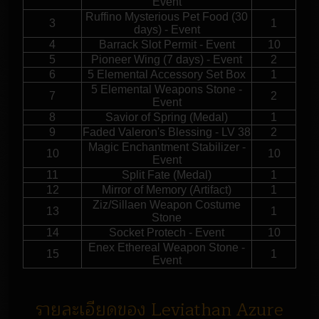
Event
Ruffino Mysterious Pet Food (30
3
1
days) - Event
4
Barrack Slot Permit - Event
10
5
Pioneer Wing (7 days) - Event
2
6
5 Elemental Accessory Set Box
1
5 Elemental Weapons Stone -
7
2
Event
8
Savior of Spring (Medal)
1
9
Faded Valeron's Blessing - LV 38
2
Magic Enchantment Stabilizer -
10
10
Event
11
Split Fate (Medal)
1
12
Mirror of Memory (Artifact)
1
Ziz/Sillaen Weapon Costume
13
1
Stone
14
Socket Protech - Event
10
Enex Ethereal Weapon Stone -
15
1
Event
รายละเอียดของ Leviathan Azure