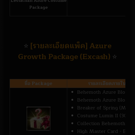
Leviathan Azure Costume
Package
[รายละเอียดแพ็ค] Azure
⭐
Growth Package (Excash)
⭐
ชื่อ Package
รายละเอียดภายใน Pa
Behemoth Azure Bloody 
Behemoth Azure Bloody H
Breaker of Spring (Medal)
Costume Lumin II (30 day
Collection Behemoth Card
High Master Card - Event