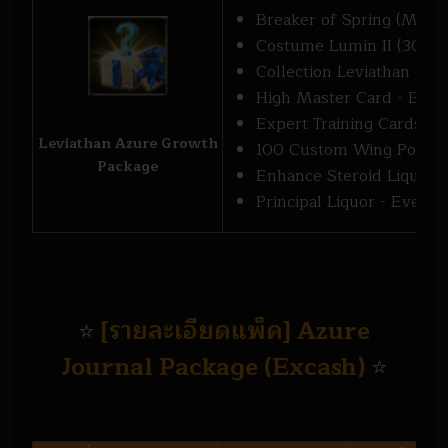
Breaker of Spring (Medal)
Costume Lumin II (30 day
Collection Leviathan Card
High Master Card - Event
Expert Training Cards [3]
Leviathan Azure Growth
100 Custom Wing Point C
Package
Enhance Steroid Liquor -
Principal Liquor - Event [
[รายละเอียดแพ็ค] Azure
⭐
Journal Package (Excash)
⭐