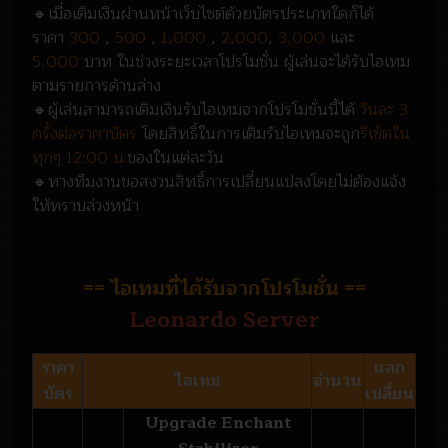
🔸เมื่อเติมเงินผ่านหน้าเว็บไซต์ด้วยบัตรประเภทใดก็ได้
ราคา
300
,
500
,
1,000
,
2,000
,
3,000
และ
5,000
บาท ในช่วงระยะเวลาโปรโมชั่น ผู้เล่นจะได้รับไอเทม
ตามรายการด้านล่าง
🔸ผู้เล่นสามารถเติมเงินรับไอเทมจากโปรโมชั่นนี้ได้
วันละ 3
ครั้งต่อราคาบัตร
โดยสิทธิ์ในการเติมรับไอเทมจะถูก
รีเซ็ตใน
ทุกๆ 12:00 น.
ของในแต่ละวัน
🔸ทางทีมงานขอสงวนสิทธิ์การเปลี่ยนแปลงโดยไม่ต้องแจ้ง
ให้ทราบล่วงหน้า
== ไอเทมที่ได้รับจากโปรโมชั่น ==
Leonardo Server
ราคา
แลก
ไอเทม
จำนวน
บัตร
เปลี่ยน
Upgrade Enchant