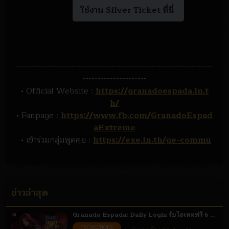
ใช้งาน Silver Ticket ที่นี่
----------------------------------------------------------------
---------------------
• Official Website :
https://granadoespada.in.t
h/
• Fanpage :
https://www.fb.com/GranadoEspad
aExtreme
• เข้าร่วมกลุ่มพูดคุย :
https://exe.in.th/ge-commu
ข่าวล่าสุด
Granado Espada: Daily Login รับไอเทมฟรี 6 -
31 ส.ค. 69
PROMOTIONS