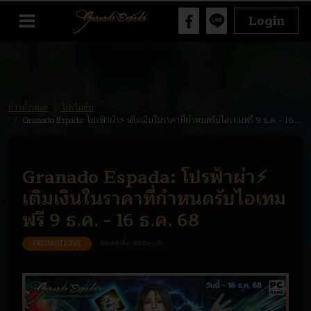
Login
ข่าวทั้งหมด
โปรโมชั่น
Granado Espada: โปรฟ้าผ่า⚡️ เติมเงินในราคาที่กำหนดรับไอเทมฟรี 9 ธ.ค. - 16 ธ.ค. 68
Granado Espada: โปรฟ้าผ่า⚡️
เติมเงินในราคาที่กำหนดรับไอเทม
ฟรี 9 ธ.ค. - 16 ธ.ค. 68
PROMOTIONS
อัพเดทเมื่อ :
08-Dec-25