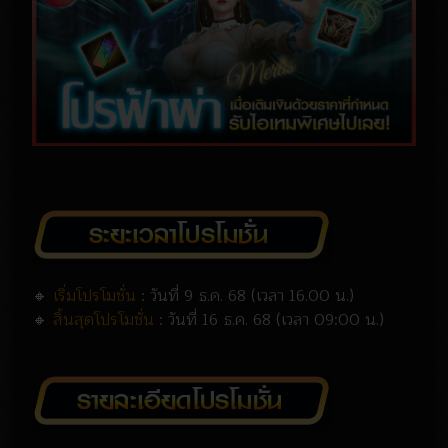
🔸
เริ่มโปรโมชั่น
: วันที่ 9 ธ.ค. 68 (เวลา 16.00 น.)
🔸
สิ้นสุดโปรโมชั่น
: วันที่ 16 ธ.ค. 68 (เวลา 09:00 น.)