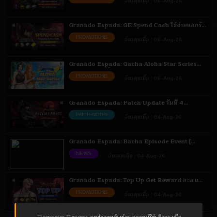
อัพเดทเมื่อ :
06-Aug-26
Granado Espada: GE Spend Cash ใช้จ่ายแลกรับ
ไอเทม 6 ส.ค. - 1 ก.ย. 69
PROMOTIONS
อัพเดทเมื่อ :
06-Aug-26
Granado Espada: Gacha Aloha Star Series
เติมเงินรับสิทธิ์สุ่มไอเทม 6 - 18 ส.ค. 69
PROMOTIONS
อัพเดทเมื่อ :
06-Aug-26
Granado Espada: Patch Update วันที่ 4
สิงหาคม 2569 Highlight
PATCH-NOTES
อัพเดทเมื่อ :
04-Aug-26
Granado Espada: Bacha Episode Event [
Bacha ] 4 - 18 ส.ค. 69
NEWS
อัพเดทเมื่อ :
04-Aug-26
Granado Espada: Top Up Get Reward สะสม
ยอดรับไอเทม 4 ส.ค. - 1 ก.ย. 69
PROMOTIONS
อัพเดทเมื่อ :
04-Aug-26