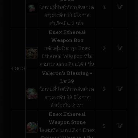
ไอเทมที่ช่วยให้การอัพเกรด
3
ได้
อาวุธระดับ 38 มีโอกาส
สำเร็จเป็น 2 เท่า
Enex Ethereal
Weapon Box
กล่องสุ่มรับอาวุธ Enex
2
ได้
Ethereal Weapon ที่ไม่
สามารถแลกเปลี่ยนได้ 1 ชิ้น
3,000
Valeron's Blessing -
Lv 39
ไอเทมที่ช่วยให้การอัพเกรด
2
ได้
อาวุธระดับ 39 มีโอกาส
สำเร็จเป็น 2 เท่า
Enex Ethereal
Weapon Stone
5
ได้
ไอเทมที่สามารถเลือก Enex