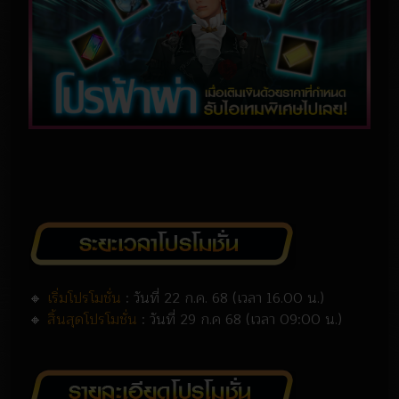
🔸
เริ่มโปรโมชั่น
: วันที่ 22 ก.ค. 68 (เวลา 16.00 น.)
🔸
สิ้นสุดโปรโมชั่น
: วันที่ 29 ก.ค 68 (เวลา 09:00 น.)