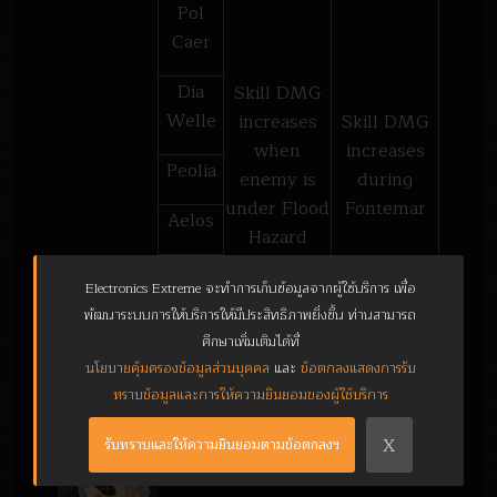
Pol
Caer
Dia
Skill DMG
Welle
increases
Skill DMG
when
increases
Peolia
enemy is
during
under Flood
Fontemar
Aelos
Hazard
El
Electronics Extreme จะทำการเก็บข้อมูลจากผู้ใช้บริการ เพื่อ
Devora
พัฒนาระบบการให้บริการให้มีประสิทธิภาพยิ่งขึ้น ท่านสามารถ
ศึกษาเพิ่มเติมได้ที่
นโยบายคุ้มครองข้อมูลส่วนบุคคล
และ
ข้อตกลงแสดงการรับ
ทราบข้อมูลและการให้ความยินยอมของผู้ใช้บริการ
Queen of Pioneer,
X
รับทราบและให้ความยินยอมตามข้อตกลงฯ
Grandma