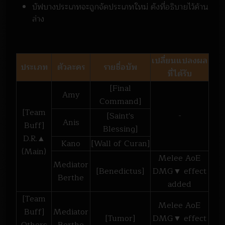
บัฟบางประเภทจะถูกจัดประเภทใหม่ ดังที่อธิบายไว้ด้าน
ล่าง
เปลี่ยนแปลงผล
ประเภท
ตัวละคร
รายชื่อบัพ
ที่ได้รับ
[Final
Amy
Command]
[Team
[Saint's
-
Anis
Buff]
Blessing]
D.R.▲
Kano
[Wall of Curan]
(Main)
Melee AoE
Mediator
[Benedictus]
DMG▼ effect
Berthe
added
[Team
Melee AoE
Buff]
Mediator
[Tumor]
DMG▼ effect