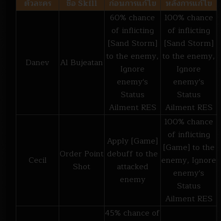
ตัวละคร
ชื่อ Skill
ก่อนการแก้ไข
หลังการแก้ไข
60% chance
100% chance
of inflicting
of inflicting
[Sand Storm]
[Sand Storm]
to the enemy,
to the enemy,
Danev
Al Bujeatan
Ignore
Ignore
enemy's
enemy's
Status
Status
Ailment RES
Ailment RES
100% chance
of inflicting
Apply [Game]
[Game] to the
Order Point
debuff to the
Cecil
enemy, Ignore
Shot
attacked
enemy's
enemy
Status
Ailment RES
45% chance of