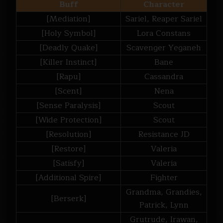
Buff
Character
[Mediation]
Sariel, Reaper Sariel
[Holy Symbol]
Lora Constans
[Deadly Quake]
Scavenger Yeganeh
[Killer Instinct]
Bane
[Rapu]
Cassandra
[Scent]
Nena
[Sense Paralysis]
Scout
[Wide Protection]
Scout
[Resolution]
Resistance JD
[Restore]
Valeria
[Satisfy]
Valeria
[Additional Spire]
Fighter
Grandma, Grandies,
[Berserk]
Patrick, Lynn
Grutrude, Irawan,