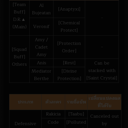
[Team
Al
[Anaptyxi]
Buff]
Bujeatan
-
D.R.▲
[Chemical
Veronif
(Main)
Protect]
Amy /
[Protection
Cadet
-
[Squad
Order]
Amy
Buff]
Anis
[Rest]
Can be
Others
stacked with
Mediator
[Divine
[Saint Crystal]
Berthe
Protection]
เปลี่ยนแปลงผล
ประเภท
ตัวละคร
รายชื่อบัพ
ที่ได้รับ
Rakicia
[Taabu]
Canceled out
Code
[Polluted
Defensive
by