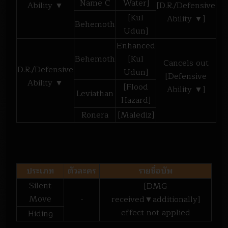
Name C
Water]
Ability ▼
[D.R./Defensive
[Kul
Ability ▼]
Behemoth
Udun]
Enhanced
Behemoth
[Kul
Cancels out
D.R./Defensive
Udun]
[Defensive
Ability ▼
[Flood
Ability ▼]
Leviathan
Hazard]
Ronera
[Malediz]
ประเภท
ตัวละคร
รายชื่อบัพ
Silent
[DMG
Move
-
received▼additionally]
effect not applied
Hiding