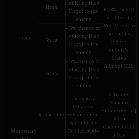
inflicting [Red
Heze
100% chance
Virgo] to the
of inflicting
enemy
[Red Virgo] to
45% chance of
the enemy,
inflicting [Red
Juliana
Spica
Ignore
Virgo] to the
enemy's
enemy
Status
45% chance of
Ailment RES
inflicting [Red
Sirma
Virgo] to the
enemy
Activates
Activates
[Shadow
[Shadow
Enhancement]
Redacendo
Enhancement]
when
when hit by
Caedo/Divido
Caedo/Divido
Mercenary
is cast