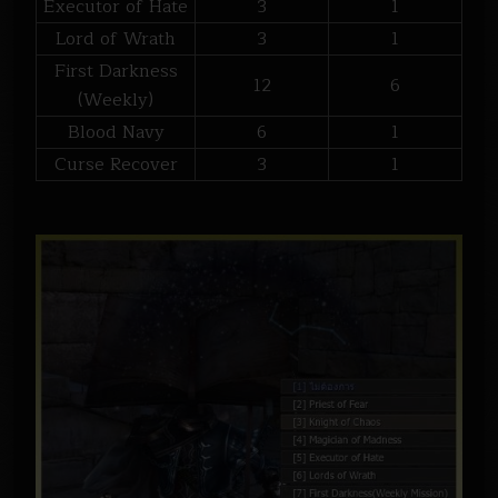
Executor of Hate
3
1
Lord of Wrath
3
1
First Darkness
12
6
(Weekly)
Blood Navy
6
1
Curse Recover
3
1