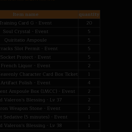
Item name
quantity
Training Card G - Event
20
Soul Crystal - Event
5
Quiritatio Ampoule
5
rracks Slot Permit - Event
5
Socket Protect - Event
5
French Liquor - Event
2
Heavenly Character Card Box Ticket
1
Artifact Polish - Event
4
nt Ampoule Box (1MCC) - Event
2
d Valeron's Blessing - Lv 37
2
eron Weapon Stone - Event
2
 Sedative (5 minutes) - Event
1
d Valeron's Blessing - Lv 38
1