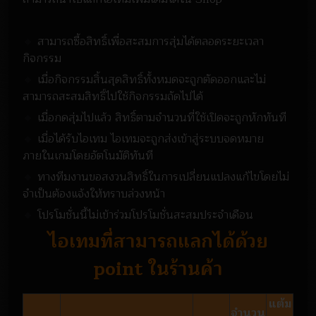
🔸
สามารถซื้อสิทธิ์เพื่อสะสมการสุ่มได้ตลอดระยะเวลา
กิจกรรม
🔸
เมื่อกิจกรรมสิ้นสุดสิทธิ์ทั้งหมดจะถูกตัดออกและไม่
สามารถสะสมสิทธิ์ไปใช้กิจกรรมถัดไปได้
🔸
เมื่อกดสุ่มไปแล้ว สิทธิ์ตามจำนวนที่ใช้เปิดจะถูกหักทันที
🔸
เมื่อได้รับไอเทม ไอเทมจะถูกส่งเข้าสู่ระบบจดหมาย
ภายในเกมโดยอัตโนมัติทันที
🔸
ทางทีมงานขอสงวนสิทธิ์ในการเปลี่ยนแปลงแก้ไขโดยไม่
จำเป็นต้องแจ้งให้ทราบล่วงหน้า
🔸
โปรโมชั่นนี้ไม่เข้าร่วมโปรโมชั่นสะสมประจำเดือน
ไอเทมที่สามารถแลกได้ด้วย
point ในร้านค้า
แต้ม
จำนวน