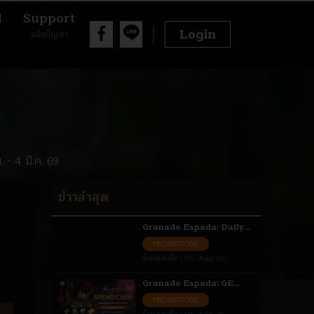
d
Support
Login
แจ้งปัญหา
- 4 มี.ค. 69
ข่าวล่าสุด
Granado Espada: Daily
Login รับไอเทมฟรี 6 - 31
PROMOTIONS
ส.ค. 69
อัพเดทเมื่อ :
06-Aug-26
Granado Espada: GE
Spend Cash ใช้จ่ายแลกรับ
PROMOTIONS
ไอเทม 6 ส.ค. - 1 ก.ย. 69