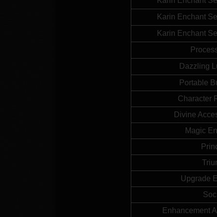
Karin Enchant Se
Karin Enchant Se
Karin Enchant Se
Proces
Dazzling L
Portable B
Character 
Divine Acce
Magic En
Prin
Triu
Upgrade En
Soc
Enhancement A