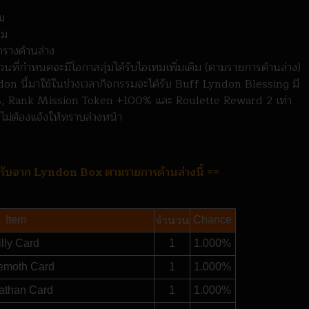
กม
กม
ารางด้านล่าง
นที่กำหนดจะมีโอกาสสุ่มได้รับไอเทมเพิ่มเติม (ตามรายการด้านล่าง)
ndon นี้มาใช้ในช่วงเวลากิจกรรมจะได้รับ Buff Lyndon Blessing มี
0%, Rank Mission Token +100% และ Roulette Reward 2 เท่า
ม่ต้องแจ้งให้ทราบล่วงหน้า
้รับจาก Lyndon Box ตามรายการด้านล่างนี้ ==
Item
Chance
จำนวน
illy Card
1
1.000%
emoth Card
1
1.000%
athan Card
1
1.000%