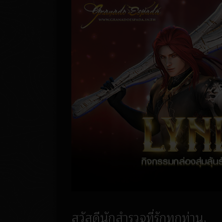
สวัสดีนักสำรวจที่รักทุกท่าน,