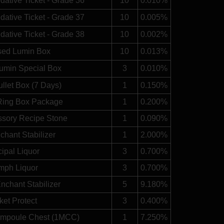
dative Ticket - Grade 36
10
0.010%
dative Ticket - Grade 37
10
0.005%
dative Ticket - Grade 38
10
0.002%
sed Lumin Box
10
0.013%
umin Special Box
3
0.010%
ullet Box (7 Days)
1
0.150%
Ring Box Package
1
0.200%
ssory Recipe Stone
1
0.090%
chant Stabilizer
1
2.000%
cipal Liquor
3
0.700%
mph Liquor
3
0.700%
chant Stabilizer
5
9.180%
ket Protect
3
0.400%
mpoule Chest (1MCC)
1
7.250%