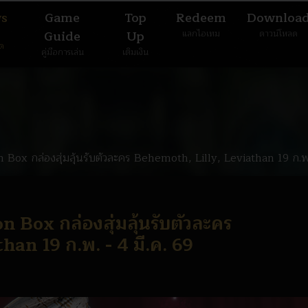
s
Game
Top
Redeem
Downloa
Guide
Up
แลกไอเทม
ดาวน์โหลด
มด
คู่มือการเล่น
เติมเงิน
x กล่องสุ่มลุ้นรับตัวละคร Behemoth, Lilly, Leviathan 19 ก.พ. 
Box กล่องสุ่มลุ้นรับตัวละคร
an 19 ก.พ. - 4 มี.ค. 69