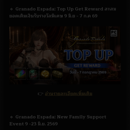
🔹
Granado Espada: Top Up Get Reward สะสม
ยอดเติมเงินรับรางวัลพิเศษ 9 มิ.ย - 7 ก.ค 69
👉
อ่านรายละเอียดเพิ่มเติม
🔹
Granado Espada: New Family Support
Event 9 -23 มิ.ย. 2569