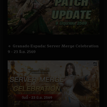
🔹
Granado Espada: Server Merge Celebration
9 - 23 มิ.ย. 2569