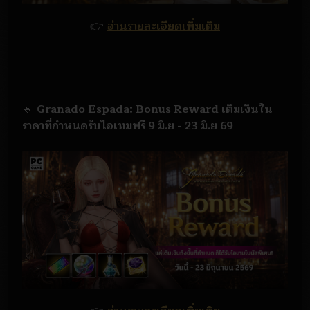
👉
อ่านรายละเอียดเพิ่มเติม
🔹
Granado Espada: Bonus Reward เติมเงินใน
ราคาที่กำหนดรับไอเทมฟรี 9 มิ.ย - 23 มิ.ย 69