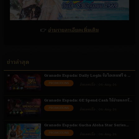
👉
อ่านรายละเอียดเพิ่มเติม
ข่าวล่าสุด
Granado Espada: Daily Login รับไอเทมฟรี 6 -
31 ส.ค. 69
PROMOTIONS
อัพเดทเมื่อ :
06-Aug-26
Granado Espada: GE Spend Cash ใช้จ่ายแลกรับ
ไอเทม 6 ส.ค. - 1 ก.ย. 69
PROMOTIONS
อัพเดทเมื่อ :
06-Aug-26
Granado Espada: Gacha Aloha Star Series
เติมเงินรับสิทธิ์สุ่มไอเทม 6 - 18 ส.ค. 69
PROMOTIONS
อัพเดทเมื่อ :
06-Aug-26