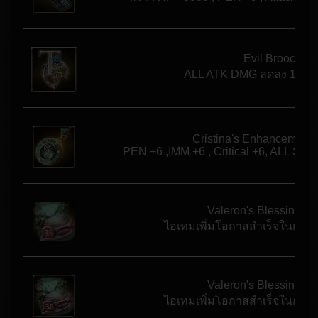
Evil Brooch
ALL ATK DMG ลดลง 10% ,
Cristina's Enhancement 
PEN +6 ,IMM +6 , Critical +6, ALL S
Valeron's Blessing - L
ไอเทมเพิ่มโอกาสสำเร็จในการอั
Valeron's Blessing - L
ไอเทมเพิ่มโอกาสสำเร็จในการอั