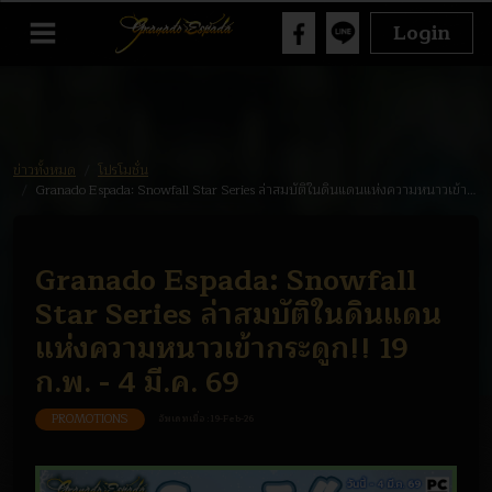
Login
ข่าวทั้งหมด
โปรโมชั่น
Granado Espada: Snowfall Star Series ล่าสมบัติในดินแดนแห่งความหนาวเข้ากระดูก!! 19 ก.พ. - 4 มี.ค. 69
Granado Espada: Snowfall
Star Series ล่าสมบัติในดินแดน
แห่งความหนาวเข้ากระดูก!! 19
ก.พ. - 4 มี.ค. 69
PROMOTIONS
อัพเดทเมื่อ :
19-Feb-26