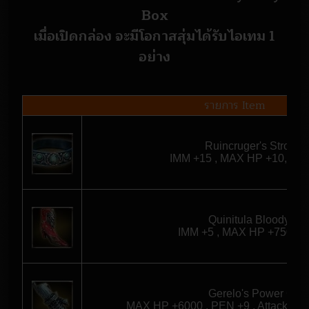
Box
เมื่อเปิดกล่อง จะมีโอกาสสุ่มได้รับไอเทม 1
อย่าง
รายการ Item
Ruincruger's Strong 
IMM +15 , MAX HP +10,000
Quinitula Bloody Bo
IMM +5 , MAX HP +7500 ,
Gerelo's Power Glo
MAX HP +6000 , PEN +9 , Attack Sp