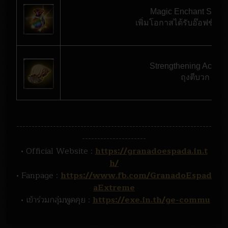
Magic Enchant Stabil
เพิ่มโอกาสได้รับอ๊อฟชั่นแรร
Strengthening Accele
ถุงตีบวก
----------------------------------------------------------------
---------------------
• Official Website :
https://granadoespada.in.t
h/
• Fanpage :
https://www.fb.com/GranadoEspad
aExtreme
• เข้าร่วมกลุ่มพูดคุย :
https://exe.in.th/ge-commu