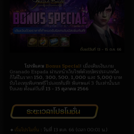
โปรพิเศษ
Bonus Special
! เมื่อเติมเงินเกม
Granado Espada ผ่านหน้าเว็บไซต์ด้วยบัตรประเภทใด
ก็ได้ในราคา
150
,
300
,
500
,
1,000
และ
5,000
บาท
รับไอเทมพิเศษฟรีไปเลยทันที! พิเศษแค่ 3 วันเท่านั้นนะ
รีบเลย ตั้งแต่วันที่
13 - 15 ตุลาคม 2566
🔸
เริ่มโปรโมชั่น
: วันที่ 13 ต.ค. 66 (เวลา 00:01 น.)