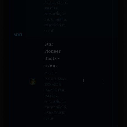
All Stat +2 (สวม
ครบเซ็ตรับ
สถานะเพิ่ม, ไม่
สามารถผนึกได้,
เสริมพลังได้ 10
ระดับ)
500
Star
Pioneer
Boots -
Event
Max HP
+5000, Move
1
1
ไม่ได
SPD +20%,
IMM +5 (สวม
ครบเซ็ตรับ
สถานะเพิ่ม, ไม่
สามารถผนึกได้,
เสริมพลังได้ 10
ระดับ)