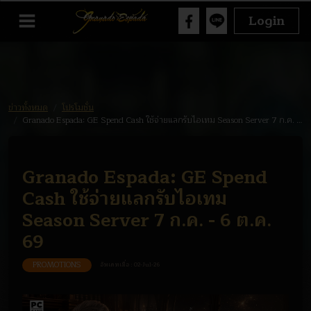
Login
ข่าวทั้งหมด
โปรโมชั่น
Granado Espada: GE Spend Cash ใช้จ่ายแลกรับไอเทม Season Server 7 ก.ค. - 6 ต.ค. 69
Granado Espada: GE Spend
Cash ใช้จ่ายแลกรับไอเทม
Season Server 7 ก.ค. - 6 ต.ค.
69
PROMOTIONS
อัพเดทเมื่อ :
02-Jul-26