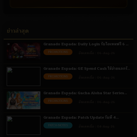
ข่าวล่าสุด
Granado Espada: Daily Login รับไอเทมฟรี 6 -
31 ส.ค. 69
PROMOTIONS
อัพเดทเมื่อ :
06-Aug-26
Granado Espada: GE Spend Cash ใช้จ่ายแลกรับ
ไอเทม 6 ส.ค. - 1 ก.ย. 69
PROMOTIONS
อัพเดทเมื่อ :
06-Aug-26
Granado Espada: Gacha Aloha Star Series
เติมเงินรับสิทธิ์สุ่มไอเทม 6 - 18 ส.ค. 69
PROMOTIONS
อัพเดทเมื่อ :
06-Aug-26
Granado Espada: Patch Update วันที่ 4
สิงหาคม 2569 Highlight
PATCH-NOTES
อัพเดทเมื่อ :
04-Aug-26