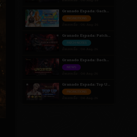
อัพเดทเมื่อ :
06-Aug-26
Granado Espada: Gacha
Aloha Star Series เติมเงิน
PROMOTIONS
รับสิทธิ์สุ่มไอเทม 6 - 18 ส.ค.
อัพเดทเมื่อ :
06-Aug-26
69
Granado Espada: Patch
Update วันที่ 4 สิงหาคม
PATCH-NOTES
2569 Highlight
อัพเดทเมื่อ :
04-Aug-26
Granado Espada: Bacha
Episode Event [ Bacha ] 4
NEWS
- 18 ส.ค. 69
อัพเดทเมื่อ :
04-Aug-26
Granado Espada: Top Up
Get Reward สะสมยอดรับ
PROMOTIONS
ไอเทม 4 ส.ค. - 1 ก.ย. 69
อัพเดทเมื่อ :
04-Aug-26